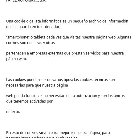
PAPEL AUTOMATIC S.A.
Una cookie o galleta informática es un pequeño archivo de información
que se guarda en tu ordenador,
“smartphone” o tableta cada vez que visitas nuestra página web. Algunas
cookies son nuestras y otras
pertenecen a empresas externas que prestan servicios para nuestra
página web.
Las cookies pueden ser de varios tipos: las cookies técnicas son
Accesorios de Limpieza
necesarias para que nuestra página
web pueda funcionar, no necesitan de tu autorización y son las únicas
que tenemos activadas por
defecto.
¿Cuáles son las papeleras y contenedores para la
El resto de cookies sirven para mejorar nuestra página, para
recogida de residuos que se adaptan mejor a cada