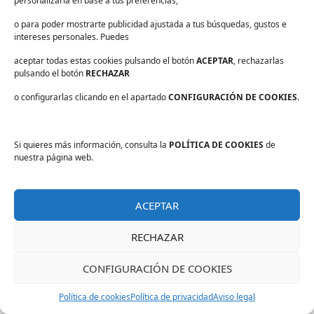
personalizarla en base a tus preferencias,
entorno profesional?
o para poder mostrarte publicidad ajustada a tus búsquedas, gustos e
Una correcta gestión de los residuos permite
intereses personales. Puedes
potenciar la higiene y la seguridad de los
aceptar todas estas cookies pulsando el botón
ACEPTAR
, rechazarlas
espacios.
pulsando el botón
RECHAZAR
Para que esta gestión sea segura, además de
o configurarlas clicando en el apartado
CONFIGURACIÓN DE COOKIES
.
clasificar los diferentes tipos de residuos es
importante contar con el equipamiento
Si quieres más información, consulta la
adecuado para ello.
POLÍTICA DE COOKIES
de
nuestra página web.
Está demostrado que el uso de papeleras y
contenedores que permiten diferenciar las
ACEPTAR
múltiples clases de residuos, contribuyen reducir
considerablemente el riesgo de contaminación
RECHAZAR
cruzada.
CONFIGURACIÓN DE COOKIES
A continuación, destacamos cuáles son las
papeleras y contenedores imprescindibles para
Política de cookies
Política de privacidad
Aviso legal
los entornos profesionales y en qué contexto es