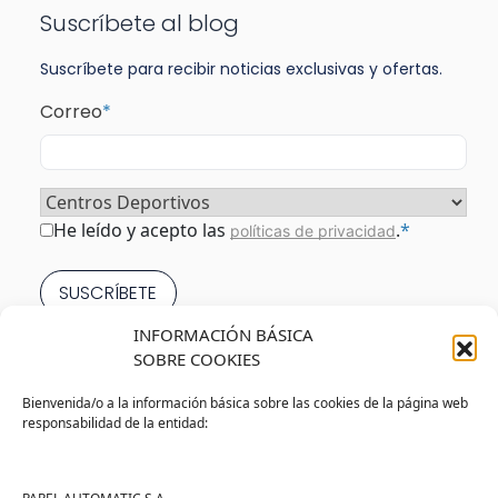
Suscríbete al blog
Suscríbete para recibir noticias exclusivas y ofertas.
Correo
*
Sector
*
Consentimiento
*
He leído y acepto las
.
*
políticas de privacidad
INFORMACIÓN BÁSICA
SOBRE COOKIES
20 de Oct de 2020
Bienvenida/o a la información básica sobre las cookies de la página web
responsabilidad de la entidad:
Guía para elegir papeleras y
contenedores de residuos