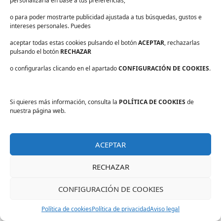
personalizarla en base a tus preferencias,
Todos hablamos de lavarnos las manos… pero
casi nadie habla de cómo secarlas
o para poder mostrarte publicidad ajustada a tus búsquedas, gustos e
Higiene consciente e inclusión laboral real
intereses personales. Puedes
Normativa Industria Alimentaria 2026: actualiza
aceptar todas estas cookies pulsando el botón
ACEPTAR
, rechazarlas
tus procesos con criterios sostenibles
pulsando el botón
RECHAZAR
o configurarlas clicando en el apartado
CONFIGURACIÓN DE COOKIES
.
Comentarios recientes
Si quieres más información, consulta la
POLÍTICA DE COOKIES
de
Elegir el papel camilla adecuado: una decisión técnica
nuestra página web.
con impacto en higiene, costes e imagen - El Digital de
Catalunya
en
Cómo elegir el papel camilla adecuado
para tu centro: guía práctica
ACEPTAR
Elegir el papel camilla adecuado: una decisión técnica
RECHAZAR
con impacto en higiene, costes e imagen - El Digital de
Galicia
en
Cómo elegir el papel camilla adecuado para
CONFIGURACIÓN DE COOKIES
tu centro: guía práctica
Política de cookies
Política de privacidad
Aviso legal
Elegir el papel camilla adecuado: una decisión técnica