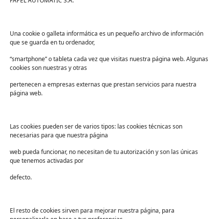
PAPEL AUTOMATIC S.A.
Sector
*
Una cookie o galleta informática es un pequeño archivo de información
Consentimiento
*
He leído y acepto las
.
*
políticas de privacidad
que se guarda en tu ordenador,
“smartphone” o tableta cada vez que visitas nuestra página web. Algunas
cookies son nuestras y otras
pertenecen a empresas externas que prestan servicios para nuestra
página web.
Buscar
Buscar
Las cookies pueden ser de varios tipos: las cookies técnicas son
necesarias para que nuestra página
Entradas recientes
web pueda funcionar, no necesitan de tu autorización y son las únicas
que tenemos activadas por
¿Toda la celulosa usada se puede reciclar? No
defecto.
es el producto, es su uso
Papel doméstico, estándar e industrial: ¿por
qué no todo el papel sirve para lo mismo?
El resto de cookies sirven para mejorar nuestra página, para