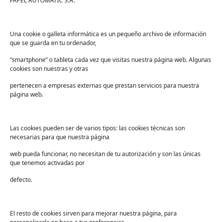
PAPEL AUTOMATIC S.A.
tatuajes es, en ocasiones, uno de los motivos que
hacen que los clientes se decanten por una
opción o por otra.
Una cookie o galleta informática es un pequeño archivo de información
que se guarda en tu ordenador,
Además de ofrecer una imagen limpia del
“smartphone” o tableta cada vez que visitas nuestra página web. Algunas
establecimiento,
la preocupación por la
cookies son nuestras y otras
higiene transmite mayor confianza y
seguridad
a los clientes.
pertenecen a empresas externas que prestan servicios para nuestra
página web.
No olvidemos que cualquier centro es un espacio
potencial a la hora de adquirir infecciones,
debido al uso de técnicas invasivas. Una
Las cookies pueden ser de varios tipos: las cookies técnicas son
necesarias para que nuestra página
correcta limpieza y desinfección contribuye, en
gran medida, a minimizar y, en ocasiones, a
web pueda funcionar, no necesitan de tu autorización y son las únicas
que tenemos activadas por
anular este riesgo.
defecto.
A continuación, repasamos los puntos en los que
la higiene en los estudios de tatuajes cobra una
mayor importancia.
El resto de cookies sirven para mejorar nuestra página, para