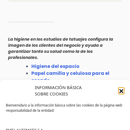
La higiene en los estudios de tatuajes configura la
imagen de los clientes del negocio y ayuda a
garantizar tanto su salud como la de los
profesionales.
Higiene del espacio
Papel camilla y celulosa para el
secado
Higiene personal de los
INFORMACIÓN BÁSICA
profesionales
SOBRE COOKIES
Higiene de manos y Equipos de
Bienvenida/o a la información básica sobre las cookies de la página web
Protección Individual
responsabilidad de la entidad:
Desinfección del instrumental
El estado de la higiene en los estudios de