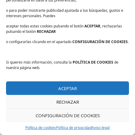
personalizarla en base a tus preferencias,
Higiene del espacio
o para poder mostrarte publicidad ajustada a tus búsquedas, gustos e
intereses personales. Puedes
Empezando por lo más genérico,
tanto el
espacio como todas las superficies
que éste
aceptar todas estas cookies pulsando el botón
ACEPTAR
, rechazarlas
comprende
deben ser lavadas con agua y
pulsando el botón
RECHAZAR
detergente, como mínimo, una vez al día
.
o configurarlas clicando en el apartado
CONFIGURACIÓN DE COOKIES
.
Aun así, siempre que se considere necesario, se
aplicará nuevamente la limpieza,
Si quieres más información, consulta la
POLÍTICA DE COOKIES
de
independientemente de si se acaba de llevar a
nuestra página web.
cabo o no.
Se desinfectarán también las superficies
ACEPTAR
que tienen mayor contacto
tanto con los
clientes como con los profesionales.
RECHAZAR
Por último, es importante que el espacio se
CONFIGURACIÓN DE COOKIES
ventile de forma natural.
Política de cookies
Política de privacidad
Aviso legal
Papel camilla y celulosa para