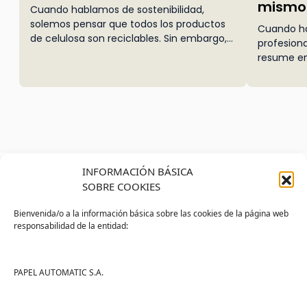
mismo
Cuando hablamos de sostenibilidad,
solemos pensar que todos los productos
Cuando ha
de celulosa son reciclables. Sin embargo,
profesion
la realidad es diferente: no toda la
resume en 
celulosa usada puede convertirse en
en realida
nuevo papel. ¿La razón? No depende del
diseñados
producto, sino del uso que hacemos de él.
necesidad
La clave está en el estado de las fibras La
o industri
celulosa puede reciclarse siempre que sus
impacto di
fibras conserven unas condiciones
consumo y 
adecuadas. Si el papel se ha utilizado de
es lo mis
forma superficial y no ha entrado en
INFORMACIÓN BÁSICA
que una l
contacto con sustancias contami
SOBRE COOKIES
un baño d
trabajo in
Bienvenida/o a la información básica sobre las cookies de la página web
responsabilidad de la entidad:
Tienda
Ayuda
Tienda PAPELMATIC
Soporte
PAPEL AUTOMATIC S.A.
Mi cuenta
Contacto