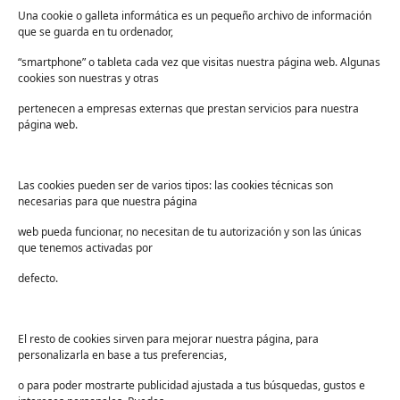
Lista de deseos
FAQs
Una cookie o galleta informática es un pequeño archivo de información
que se guarda en tu ordenador,
Términos y condiciones
“smartphone” o tableta cada vez que visitas nuestra página web. Algunas
Devoluciones
cookies son nuestras y otras
Sectores
pertenecen a empresas externas que prestan servicios para nuestra
Sanidad
página web.
Industria
Educación
Las cookies pueden ser de varios tipos: las cookies técnicas son
necesarias para que nuestra página
Centros deportivos
web pueda funcionar, no necesitan de tu autorización y son las únicas
Servicios
que tenemos activadas por
Industria alimentaria
defecto.
¡Suscríbete a nuestra Newsletter!
Suscríbete para recibir noticias exclusivas y ofertas.
El resto de cookies sirven para mejorar nuestra página, para
personalizarla en base a tus preferencias,
Correo
electrónico
*
o para poder mostrarte publicidad ajustada a tus búsquedas, gustos e