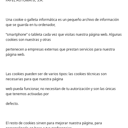
PAPEL AUTOMATIC S.A.
enero 2021
diciembre 2020
noviembre 2020
Una cookie o galleta informática es un pequeño archivo de información
octubre 2020
que se guarda en tu ordenador,
septiembre 2020
“smartphone” o tableta cada vez que visitas nuestra página web. Algunas
agosto 2020
cookies son nuestras y otras
julio 2020
pertenecen a empresas externas que prestan servicios para nuestra
junio 2020
página web.
mayo 2020
abril 2020
marzo 2020
Las cookies pueden ser de varios tipos: las cookies técnicas son
necesarias para que nuestra página
febrero 2020
enero 2020
web pueda funcionar, no necesitan de tu autorización y son las únicas
diciembre 2019
que tenemos activadas por
noviembre 2019
defecto.
octubre 2019
septiembre 2019
agosto 2019
El resto de cookies sirven para mejorar nuestra página, para