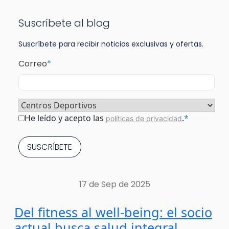
Suscríbete al blog
Suscríbete para recibir noticias exclusivas y ofertas.
Correo
*
Sector
*
Consentimiento
*
He leído y acepto las
.
*
políticas de privacidad
17 de Sep de 2025
Del fitness al well-being: el socio
actual busca salud integral