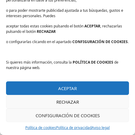
personalizarla en base a tus preferencias,
julio 2019
junio 2019
o para poder mostrarte publicidad ajustada a tus búsquedas, gustos e
intereses personales. Puedes
mayo 2019
abril 2019
aceptar todas estas cookies pulsando el botón
ACEPTAR
, rechazarlas
marzo 2019
pulsando el botón
RECHAZAR
febrero 2019
o configurarlas clicando en el apartado
CONFIGURACIÓN DE COOKIES
.
enero 2019
diciembre 2018
noviembre 2018
Si quieres más información, consulta la
POLÍTICA DE COOKIES
de
nuestra página web.
octubre 2018
septiembre 2018
agosto 2018
ACEPTAR
julio 2018
junio 2018
RECHAZAR
abril 2018
marzo 2018
CONFIGURACIÓN DE COOKIES
febrero 2018
Política de cookies
Política de privacidad
Aviso legal
enero 2018