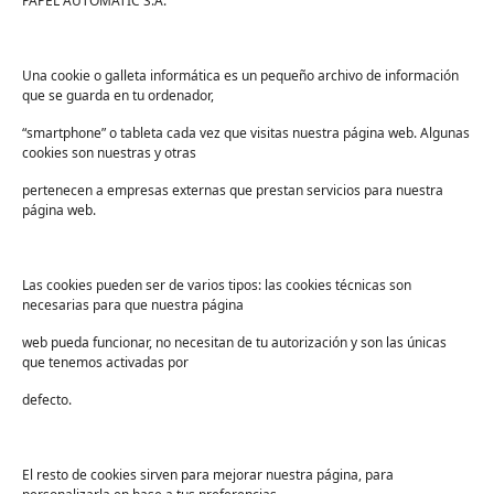
PAPEL AUTOMATIC S.A.
continuación.
¿Existen productos desinfectantes
Una cookie o galleta informática es un pequeño archivo de información
ecológicos?
que se guarda en tu ordenador,
¿Cómo se mide la toxicidad en los
“smartphone” o tableta cada vez que visitas nuestra página web. Algunas
productos desinfectantes?
cookies son nuestras y otras
¿Cuáles son los compuestos químicos
pertenecen a empresas externas que prestan servicios para nuestra
menos tóxicos?
página web.
Las cookies pueden ser de varios tipos: las cookies técnicas son
necesarias para que nuestra página
¿Existen productos
web pueda funcionar, no necesitan de tu autorización y son las únicas
que tenemos activadas por
desinfectantes ecológicos?
defecto.
El resto de cookies sirven para mejorar nuestra página, para