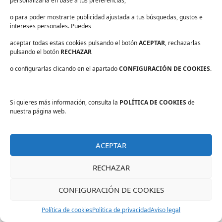
personalizarla en base a tus preferencias,
La etiqueta Ecolabel es la que decide,
oficialmente, si un producto es ecológico o no lo
o para poder mostrarte publicidad ajustada a tus búsquedas, gustos e
intereses personales. Puedes
es.
aceptar todas estas cookies pulsando el botón
ACEPTAR
, rechazarlas
A día de hoy,
un producto desinfectante
pulsando el botón
RECHAZAR
como tal se considera tóxico y, por tanto, no
o configurarlas clicando en el apartado
CONFIGURACIÓN DE COOKIES
.
puede poseer la etiqueta Ecolabel
.
Así, cualquier producto que sirva para eliminar
virus, bacterias, hongos u otros
Si quieres más información, consulta la
POLÍTICA DE COOKIES
de
nuestra página web.
microorganismos presentes en las superficies, al
considerarse un producto plaguicida, no puede
considerarse al mismo tiempo ecológico.
ACEPTAR
RECHAZAR
CONFIGURACIÓN DE COOKIES
¿Cómo se mide la toxicidad en
Política de cookies
Política de privacidad
Aviso legal
los productos desinfectantes?