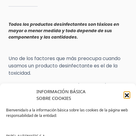
Todos los productos desinfectantes son tóxicos en
mayor o menor medida y todo depende de sus
componentes y las cantidades.
Uno de los factores que más preocupa cuando
usamos un producto desinfectante es el de la
toxicidad.
Nos preocupa que estos productos puedan ser
INFORMACIÓN BÁSICA
perjudiciales, no solo para las personas, sino
SOBRE COOKIES
también para el medio ambiente.
Bienvenida/o a la información básica sobre las cookies de la página web
Esta preocupación ha provocado la aparición de
responsabilidad de la entidad:
muchos productos para la limpieza que se
autodenominan ecológicos. Pero, ¿Qué ocurre
con los productos desinfectantes? Lo vemos a