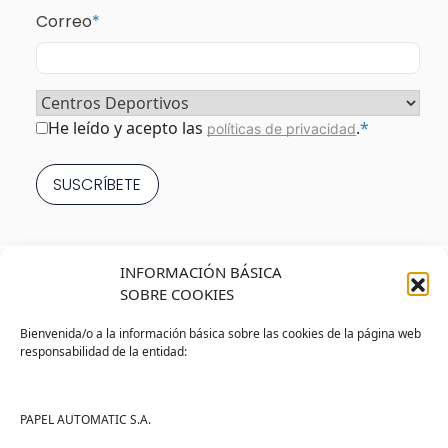
Correo
*
Sector
*
Consentimiento
*
He leído y acepto las
.
*
políticas de privacidad
INFORMACIÓN BÁSICA
SOBRE COOKIES
Bienvenida/o a la información básica sobre las cookies de la página web
responsabilidad de la entidad:
Tienda
Ayuda
Tienda PAPELMATIC
Soporte
PAPEL AUTOMATIC S.A.
Mi cuenta
Contacto