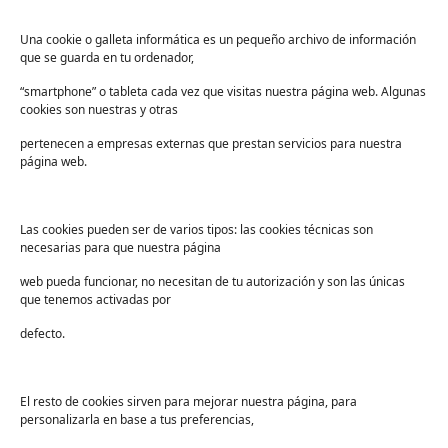
Lista de deseos
FAQs
Una cookie o galleta informática es un pequeño archivo de información
que se guarda en tu ordenador,
Términos y condiciones
“smartphone” o tableta cada vez que visitas nuestra página web. Algunas
Devoluciones
cookies son nuestras y otras
Sectores
pertenecen a empresas externas que prestan servicios para nuestra
Sanidad
página web.
Industria
Educación
Las cookies pueden ser de varios tipos: las cookies técnicas son
necesarias para que nuestra página
Centros deportivos
web pueda funcionar, no necesitan de tu autorización y son las únicas
Servicios
que tenemos activadas por
Industria alimentaria
defecto.
¡Suscríbete a nuestra Newsletter!
Suscríbete para recibir noticias exclusivas y ofertas.
El resto de cookies sirven para mejorar nuestra página, para
personalizarla en base a tus preferencias,
Correo