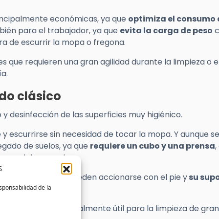
principalmente económicas, ya que
optimiza el consumo 
mbién para el trabajador, ya que
evita la carga de peso
c
ora de escurrir la mopa o fregona.
es que requieren una gran agilidad durante la limpieza o e
ía.
do clásico
y desinfección de las superficies muy higiénico.
y escurrirse sin necesidad de tocar la mopa. Y aunque s
regado de suelos, ya que
requiere un cubo y una prensa
,
iones del mercado.
S
s laterales
que pueden accionarse con el pie y
su sup
sponsabilidad de la
 movimientos
.
Wet System es especialmente útil para la limpieza de gra