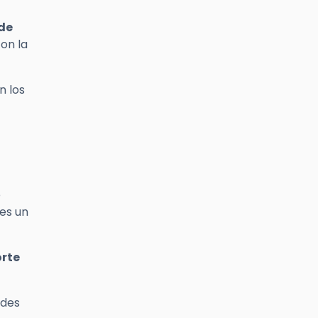
de
on la
n los
e
 es un
orte
ndes