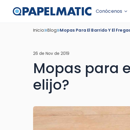
Conócenos
Skip
»
»
Inicio
Blog
Mopas Para El Barrido Y El Fregad
to
content
26 de Nov de 2019
Mopas para el
elijo?