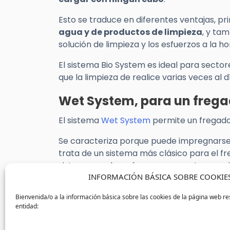
Esto se traduce en diferentes ventajas, 
agua y de productos de limpieza
, y ta
solución de limpieza y los esfuerzos a la h
El sistema Bio System es ideal para sector
que la limpieza de realice varias veces al d
Wet System, para un frega
El sistema
Wet System
permite un fregado 
Se caracteriza porque puede impregnarse 
trata de un sistema más clásico para el f
sistema mucho más seguro que otras opc
INFORMACIÓN BÁSICA SOBRE COOKIE
Se monta y desmonta con unas pestaña
Bienvenida/o a la información básica sobre las cookies de la página web re
rota 360º, permitiendo la libertad de
entidad:
¿Para quién puede ser útil este sistema? 