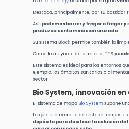
La mopa
Trilogy
destaca por su gran
versa
Destaca, principalmente, por su bastidor 
Así,
podemos barrer y fregar o fregar y 
produzca contaminación cruzada
.
Su sistema Block permite también la limpie
Como la mayoría de las mopas TTS
puede
Este sistema es ideal para los entornos 
ejemplo, los ámbitos sanitarios o aliment
sector.
Bio System, innovación en 
El sistema de mopa
Bio System
supone una 
Lo que la diferencia del resto de mopas es
depósito para dosificar la solución de
cargar con ningún cubo
.