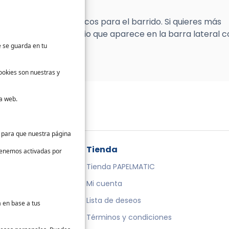
ales.
mas de mopa clásicos para el barrido. Si quieres más
rellenar el formulario que aparece en la barra lateral c
e se guarda en tu
ookies son nuestras y
a web.
s para que nuestra página
da
Tienda
 tenemos activadas por
te
Tienda PAPELMATIC
cto
Mi cuenta
Lista de deseos
a en base a tus
Términos y condiciones