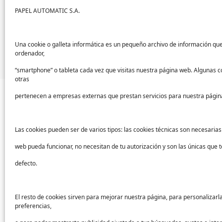
superficies, tanto verticales como horizont
PAPEL AUTOMATIC S.A.
En PAPELMATIC también contamos con siste
información sobre nuestras mopas, puedes 
consulta.
Una cookie o galleta informática es un pequeño archivo de información qu
ordenador,
“smartphone” o tableta cada vez que visitas nuestra página web. Algunas c
otras
pertenecen a empresas externas que prestan servicios para nuestra págin
Las cookies pueden ser de varios tipos: las cookies técnicas son necesaria
Sectores
Ayu
web pueda funcionar, no necesitan de tu autorización y son las únicas que
Sanidad
Sopor
defecto.
Industria
Conta
Educación
FAQs
El resto de cookies sirven para mejorar nuestra página, para personalizarl
preferencias,
Centros deportivos