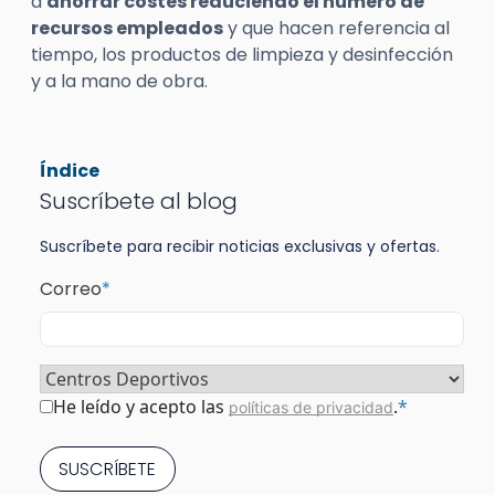
a
ahorrar costes reduciendo el número de
recursos empleados
y que hacen referencia al
tiempo, los productos de limpieza y desinfección
y a la mano de obra.
Índice
Suscríbete al blog
Suscríbete para recibir noticias exclusivas y ofertas.
Correo
*
Sector
*
Consentimiento
*
He leído y acepto las
.
*
políticas de privacidad