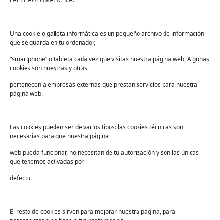
PAPEL AUTOMATIC S.A.
Los dispensadores y consumibles Katrin Inclusive
ofrecen un uso óptimo y agradable para los
Una cookie o galleta informática es un pequeño archivo de información
usuarios ya que, su sistema es inclusivo. Si quieres
que se guarda en tu ordenador,
más información sobre alguno de estos
“smartphone” o tableta cada vez que visitas nuestra página web. Algunas
sistemas para el secado de las manos, contacta
cookies son nuestras y otras
con nosotros.
pertenecen a empresas externas que prestan servicios para nuestra
página web.
Índice
Las cookies pueden ser de varios tipos: las cookies técnicas son
Suscríbete al blog
necesarias para que nuestra página
Suscríbete para recibir noticias exclusivas y ofertas.
web pueda funcionar, no necesitan de tu autorización y son las únicas
que tenemos activadas por
Correo
*
defecto.
Sector
*
El resto de cookies sirven para mejorar nuestra página, para