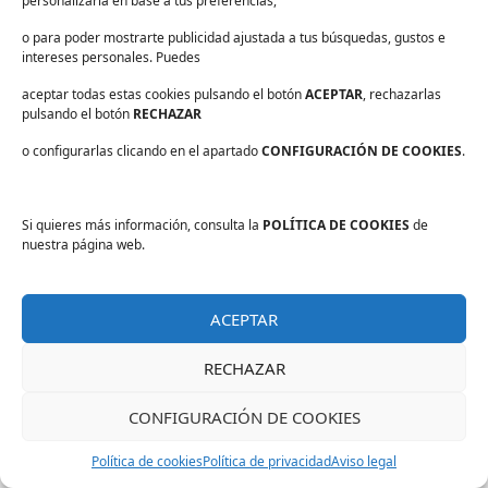
personalizarla en base a tus preferencias,
Consentimiento
*
He leído y acepto las
.
*
políticas de privacidad
o para poder mostrarte publicidad ajustada a tus búsquedas, gustos e
intereses personales. Puedes
aceptar todas estas cookies pulsando el botón
ACEPTAR
, rechazarlas
pulsando el botón
RECHAZAR
7 de Mar de 2019
o configurarlas clicando en el apartado
CONFIGURACIÓN DE COOKIES
.
Mangos de limpieza Vikan:
Si quieres más información, consulta la
POLÍTICA DE COOKIES
de
Higiene y ergonomía
nuestra página web.
ACEPTAR
RECHAZAR
CONFIGURACIÓN DE COOKIES
Política de cookies
Política de privacidad
Aviso legal