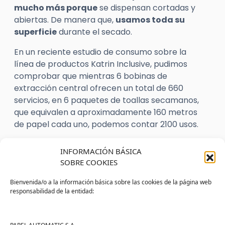
mucho más porque
se dispensan cortadas y
abiertas. De manera que,
usamos toda su
superficie
durante el secado.
En un reciente estudio de consumo sobre la
línea de productos Katrin Inclusive, pudimos
comprobar que mientras 6 bobinas de
extracción central ofrecen un total de 660
servicios, en 6 paquetes de toallas secamanos,
que equivalen a aproximadamente 160 metros
de papel cada uno, podemos contar 2100 usos.
Además, otro punto para la optimización del
INFORMACIÓN BÁSICA
consumo reside en que,
usando toallas
SOBRE COOKIES
secamanos aprovechamos hasta el último
trozo de papel
.
Bienvenida/o a la información básica sobre las cookies de la página web
responsabilidad de la entidad:
Mientras que, con las bobinas de extracción
central, se desaprovechan los últimos restos de
papel que se “atascan” en el dispensador.