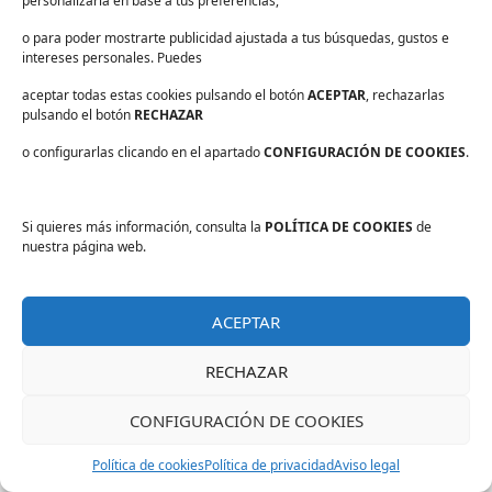
personalizarla en base a tus preferencias,
la mayor brevedad posible.
o para poder mostrarte publicidad ajustada a tus búsquedas, gustos e
intereses personales. Puedes
¿Todavía no conoces
aceptar todas estas cookies pulsando el botón
ACEPTAR
, rechazarlas
HygieneIN?
pulsando el botón
RECHAZAR
o configurarlas clicando en el apartado
HygieneIN es el sistema inteligente que hemos
CONFIGURACIÓN DE COOKIES
.
desarrollado en PAPELMATIC para facilitar la
gestión de las tareas de higiene y centralizar
Si quieres más información, consulta la
POLÍTICA DE COOKIES
de
todos sus procesos.
nuestra página web.
Entre otras muchas cosas,
la herramienta
permite al personal de limpieza reportar el
ACEPTAR
trabajo realizado para que los supervisores
puedan hacer auditorías y resolver posibles
RECHAZAR
incidencias
.
CONFIGURACIÓN DE COOKIES
En
este artículo
te explicamos más ventajas de
usar HygieneIN en los centros sociosanitarios.
Política de cookies
Política de privacidad
Aviso legal