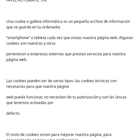
PAPEL AUTOMATIC S.A.
Descubre más
recomendaciones para la
Una cookie o galleta informática es un pequeño archivo de información
que se guarda en tu ordenador,
higiene de los centros
“smartphone” o tableta cada vez que visitas nuestra página web. Algunas
sociosanitarios
cookies son nuestras y otras
Si quieres más información sobre la limpieza
pertenecen a empresas externas que prestan servicios para nuestra
página web.
y desinfección en los centros sociosanitarios
puedes consultar nuestra
guía completa
.
Las cookies pueden ser de varios tipos: las cookies técnicas son
En PAPELMATIC contamos con más de 55 años
necesarias para que nuestra página
de experiencia acompañando a las personas
que trabajan en los ámbitos sanitarios a
web pueda funcionar, no necesitan de tu autorización y son las únicas
que tenemos activadas por
potenciar la higiene de sus instalaciones.
defecto.
Si necesitas que te asesoremos o quieres
información sobre nuestros productos solo
tienes que escribirnos a través de nuestro
El resto de cookies sirven para mejorar nuestra página, para
formulario de contacto y te responderemos en