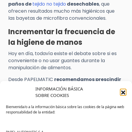
paños de
tejido no tejido
desechables
, que
ofrecen resultados mucho más higiénicos que
las bayetas de microfibra convencionales.
Incrementar la frecuencia de
la higiene de manos
Hoy en día, todavía existe el debate sobre si es
conveniente o no usar guantes durante la
manipulación de alimentos.
Desde PAPELMATIC
recomendamos prescindir
de los guantes e incrementar la frecuencia
INFORMACIÓN BÁSICA
en que lavamos las manos con agua y con
SOBRE COOKIES
jabón
.
Bienvenida/o a la información básica sobre las cookies de la página web
En
este artículo
puedes consultar
en qué
responsabilidad de la entidad:
momentos es imprescindible lavarse las
manos
cuando se manipulan alimentos.