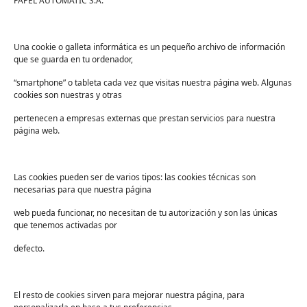
PAPEL AUTOMATIC S.A.
fácilmente lavables).
Además, la limpieza y desinfección de esta zona
Una cookie o galleta informática es un pequeño archivo de información
debe llevarse a cabo con bastante frecuencia,
que se guarda en tu ordenador,
prestando
especial atención al punto
destinado para clasificar la ropa sucia
.
“smartphone” o tableta cada vez que visitas nuestra página web. Algunas
cookies son nuestras y otras
La importancia de usar
pertenecen a empresas externas que prestan servicios para nuestra
página web.
productos de lavandería
profesionales
Las cookies pueden ser de varios tipos: las cookies técnicas son
La ropa hospitalaria sufre un gran desgaste
necesarias para que nuestra página
durante los constantes procesos de lavado en la
web pueda funcionar, no necesitan de tu autorización y son las únicas
lavandería.
que tenemos activadas por
Las altas temperaturas a las que se somete,
defecto.
sumadas a la cantidad de veces en que la
ropa pasa por el proceso de lavado, pueden
El resto de cookies sirven para mejorar nuestra página, para
provocar un deterioro temprano de los