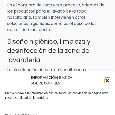
En el conjunto de todo este proceso, además de
los productos para el lavado de la ropa
hospitalaria, también intervienen otras
soluciones higiénicas, como es el caso de los
carros de transporte.
Diseño higiénico, limpieza y
desinfección de la zona de
lavandería
La clasificación de la ropa hospitalaria es
esencial para prevenir problemas de
INFORMACIÓN BÁSICA
contaminación cruzada
.
SOBRE COOKIES
Para que esta acción sea más sencilla, es
Bienvenida/o a la información básica sobre las cookies de la página web
responsabilidad de la entidad:
conveniente que el espacio de lavandería
presente un
diseño higiénico
(ausencia de
aristas, superficies lisas, continuadas y