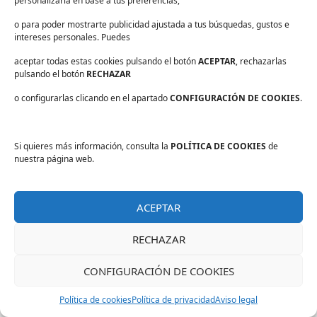
personalizarla en base a tus preferencias,
tejidos
.
o para poder mostrarte publicidad ajustada a tus búsquedas, gustos e
Para evitar que esto pase, se recomienda
intereses personales. Puedes
apostar por detergentes capaces de acabar
aceptar todas estas cookies pulsando el botón
ACEPTAR
, rechazarlas
con las manchas más difíciles
y mantener a
pulsando el botón
RECHAZAR
raya a los microbios y que, además, cuenten con
o configurarlas clicando en el apartado
CONFIGURACIÓN DE COOKIES
.
una formulación respetuosa con los tejidos.
El eterno debate: ¿Detergentes
Si quieres más información, consulta la
POLÍTICA DE COOKIES
de
en polvo o detergentes
nuestra página web.
líquidos?
ACEPTAR
Cuando hablamos de detergentes en cualquier
lavandería siempre nos preguntamos si es
RECHAZAR
mejor usar detergentes en polvo o en formato
líquido.
CONFIGURACIÓN DE COOKIES
Los detergentes en polvo son los más
Política de cookies
Política de privacidad
Aviso legal
indicados para eliminar las manchas más