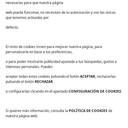
necesarias para que nuestra página
Centros deportivos
web pueda funcionar, no necesitan de tu autorización y son las únicas
Servicios
que tenemos activadas por
Industria alimentaria
defecto.
¡Suscríbete a nuestra Newsletter!
Suscríbete para recibir noticias exclusivas y ofertas.
El resto de cookies sirven para mejorar nuestra página, para
personalizarla en base a tus preferencias,
Correo
electrónico
*
o para poder mostrarte publicidad ajustada a tus búsquedas, gustos e
sector
*
intereses personales. Puedes
Consentimiento
*
He leído y acepto las
políticas de privacidad
.
*
aceptar todas estas cookies pulsando el botón
ACEPTAR
, rechazarlas
pulsando el botón
RECHAZAR
o configurarlas clicando en el apartado
CONFIGURACIÓN DE COOKIES
.
Si quieres más información, consulta la
POLÍTICA DE COOKIES
de
Aviso legal
nuestra página web.
Política de privacidad