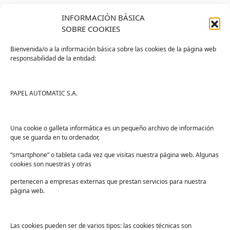
INFORMACIÓN BÁSICA
SOBRE COOKIES
Bienvenida/o a la información básica sobre las cookies de la página web
responsabilidad de la entidad:
Tienda
Ayuda
Tienda PAPELMATIC
Soporte
PAPEL AUTOMATIC S.A.
Mi cuenta
Contacto
Lista de deseos
FAQs
Una cookie o galleta informática es un pequeño archivo de información
que se guarda en tu ordenador,
Términos y condiciones
“smartphone” o tableta cada vez que visitas nuestra página web. Algunas
Devoluciones
cookies son nuestras y otras
Sectores
pertenecen a empresas externas que prestan servicios para nuestra
Sanidad
página web.
Industria
Educación
Las cookies pueden ser de varios tipos: las cookies técnicas son