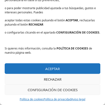
previene problemas medioambientales
personalizarla en base a tus preferencias,
relacionados con los recursos que se emplean
o para poder mostrarte publicidad ajustada a tus búsquedas, gustos e
para la limpieza y la desinfección.
intereses personales. Puedes
aceptar todas estas cookies pulsando el botón
ACEPTAR
, rechazarlas
¿Necesitas ayuda con tu plan
pulsando el botón
RECHAZAR
de limpieza y desinfección?
o configurarlas clicando en el apartado
CONFIGURACIÓN DE COOKIES
.
En PAPELMATIC contamos con más de 55 años
de trayectoria ayudando a las empresas a
Si quieres más información, consulta la
POLÍTICA DE COOKIES
de
alcanzar la excelencia en cuanto a limpieza y
nuestra página web.
desinfección.
Conocemos las problemáticas de cada sector y
ACEPTAR
contamos con productos que nos ayudan a
darles respuesta.
RECHAZAR
¿Quieres recibir asesoramiento personalizado?
CONFIGURACIÓN DE COOKIES
Escríbenos a través de nuestro formulario de
contacto indicando tu duda o consulta.
Política de cookies
Política de privacidad
Aviso legal