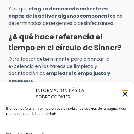
Y es que
el agua demasiado caliente es
capaz de inactivar algunos componentes
de
determinados detergentes o desinfectantes.
¿A qué hace referencia el
tiempo en el círculo de Sinner?
Otro factor determinante para alcanzar la
excelencia en las tareas de limpieza y
desinfección es
emplear el tiempo justo y
necesario
.
INFORMACIÓN BÁSICA
Algunos productos químicos solamente son
SOBRE COOKIES
eficaces si se dejan actuar durante un período
determinado.
Bienvenida/o a la información básica sobre las cookies de la página web
responsabilidad de la entidad:
En cualquier caso, el factor tiempo
dependerá,
en parte, de si la limpieza es manual o
automática
.