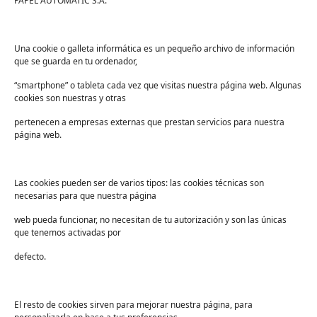
PAPEL AUTOMATIC S.A.
¿Cuáles son las ventajas de
Una cookie o galleta informática es un pequeño archivo de información
equilibrar los 4 elementos del
que se guarda en tu ordenador,
círculo de Sinner?
“smartphone” o tableta cada vez que visitas nuestra página web. Algunas
cookies son nuestras y otras
Encontrar el equilibrio y la perfecta
pertenecen a empresas externas que prestan servicios para nuestra
combinación de los 4 elementos del círculo de
página web.
Sinner no solo nos ayudará a alcanzar la
excelencia en la limpieza y desinfección, sino que
además nos aportará otros beneficios.
Las cookies pueden ser de varios tipos: las cookies técnicas son
necesarias para que nuestra página
Por ejemplo,
contribuye a un ahorro a largo y
web pueda funcionar, no necesitan de tu autorización y son las únicas
medio plazo, evitando sobrecostes
que tenemos activadas por
inesperados
derivados de una dosificación
incorrecta de los productos.
defecto.
Además,
también ayuda a mejorar el
mantenimiento de los equipos
y, por último,
El resto de cookies sirven para mejorar nuestra página, para