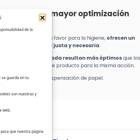
e ofrezca una mayor optimización
S
sponsabilidad de la
s de jugar un punto a favor para la higiene,
ofrecen un
sifican la cantidad justa y necesaria
.
temas de toalla cortada resultan más óptimos
que lo
mos menos cantidad de producto para la misma acción.
cipales métodos de dispensación de papel.
e se guarda en tu
ookies son nuestras y
a web.
s para que nuestra página