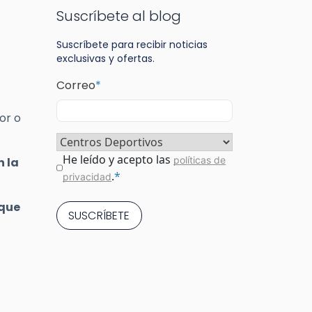
Suscríbete al blog
Suscríbete para recibir noticias
exclusivas y ofertas.
Correo
*
or o
Sector
*
Consentimiento
*
He leído y acepto las
políticas de
n la
.
*
privacidad
 que