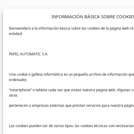
Apuesta por el sistema qu
INFORMACIÓN BÁSICA SOBRE COOKIE
Bienvenida/o a la información básica sobre las cookies de la página web re
entidad:
Los dispensadores automáticos
, ademá
menor derroche de producto, ya que do
PAPEL AUTOMATIC S.A.
En el caso del papel, en concreto,
los sis
bobina de extracción central, ya que usa
En
este artículo
puedes consultar los prin
Una cookie o galleta informática es un pequeño archivo de información qu
ordenador,
“smartphone” o tableta cada vez que visitas nuestra página web. Algunas c
otras
pertenecen a empresas externas que prestan servicios para nuestra págin
Las cookies pueden ser de varios tipos: las cookies técnicas son necesaria