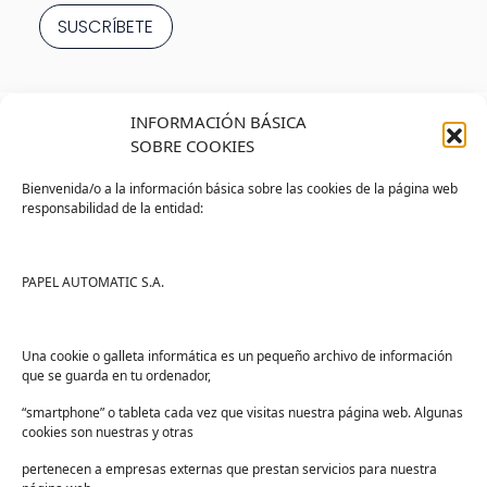
INFORMACIÓN BÁSICA
SOBRE COOKIES
Bienvenida/o a la información básica sobre las cookies de la página web
responsabilidad de la entidad:
Tienda
Ayuda
Tienda PAPELMATIC
Soporte
PAPEL AUTOMATIC S.A.
Mi cuenta
Contacto
Lista de deseos
FAQs
Una cookie o galleta informática es un pequeño archivo de información
que se guarda en tu ordenador,
Términos y condiciones
“smartphone” o tableta cada vez que visitas nuestra página web. Algunas
Devoluciones
cookies son nuestras y otras
Sectores
pertenecen a empresas externas que prestan servicios para nuestra