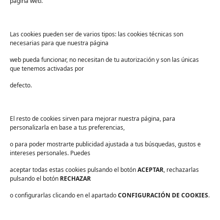
Sanidad
página web.
Industria
Educación
Las cookies pueden ser de varios tipos: las cookies técnicas son
necesarias para que nuestra página
Centros deportivos
web pueda funcionar, no necesitan de tu autorización y son las únicas
Servicios
que tenemos activadas por
Industria alimentaria
defecto.
¡Suscríbete a nuestra Newsletter!
Suscríbete para recibir noticias exclusivas y ofertas.
El resto de cookies sirven para mejorar nuestra página, para
personalizarla en base a tus preferencias,
Correo
electrónico
*
o para poder mostrarte publicidad ajustada a tus búsquedas, gustos e
sector
*
intereses personales. Puedes
Consentimiento
*
aceptar todas estas cookies pulsando el botón
He leído y acepto las
políticas de privacidad
ACEPTAR
.
, rechazarlas
*
pulsando el botón
RECHAZAR
o configurarlas clicando en el apartado
CONFIGURACIÓN DE COOKIES
.