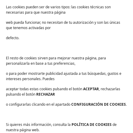
Educación
Las cookies pueden ser de varios tipos: las cookies técnicas son
necesarias para que nuestra página
Centros deportivos
web pueda funcionar, no necesitan de tu autorización y son las únicas
Servicios
que tenemos activadas por
Industria alimentaria
defecto.
¡Suscríbete a nuestra Newsletter!
Suscríbete para recibir noticias exclusivas y ofertas.
El resto de cookies sirven para mejorar nuestra página, para
personalizarla en base a tus preferencias,
Correo
electrónico
*
o para poder mostrarte publicidad ajustada a tus búsquedas, gustos e
sector
*
intereses personales. Puedes
Consentimiento
*
aceptar todas estas cookies pulsando el botón
He leído y acepto las
políticas de privacidad
ACEPTAR
.
, rechazarlas
*
pulsando el botón
RECHAZAR
o configurarlas clicando en el apartado
CONFIGURACIÓN DE COOKIES
.
Si quieres más información, consulta la
POLÍTICA DE COOKIES
de
Aviso legal
nuestra página web.