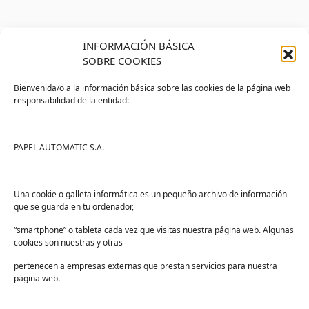
INFORMACIÓN BÁSICA
SOBRE COOKIES
Bienvenida/o a la información básica sobre las cookies de la página web
responsabilidad de la entidad:
Tienda
Ayuda
Tienda PAPELMATIC
Soporte
PAPEL AUTOMATIC S.A.
Mi cuenta
Contacto
Lista de deseos
FAQs
Una cookie o galleta informática es un pequeño archivo de información
que se guarda en tu ordenador,
Términos y condiciones
“smartphone” o tableta cada vez que visitas nuestra página web. Algunas
Devoluciones
cookies son nuestras y otras
Sectores
pertenecen a empresas externas que prestan servicios para nuestra
Sanidad
página web.
Industria