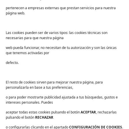
Sectores
pertenecen a empresas externas que prestan servicios para nuestra
Sanidad
página web.
Industria
Educación
Las cookies pueden ser de varios tipos: las cookies técnicas son
necesarias para que nuestra página
Centros deportivos
web pueda funcionar, no necesitan de tu autorización y son las únicas
Servicios
que tenemos activadas por
Industria alimentaria
defecto.
¡Suscríbete a nuestra Newsletter!
Suscríbete para recibir noticias exclusivas y ofertas.
El resto de cookies sirven para mejorar nuestra página, para
personalizarla en base a tus preferencias,
Correo
electrónico
*
o para poder mostrarte publicidad ajustada a tus búsquedas, gustos e
sector
*
intereses personales. Puedes
Consentimiento
*
aceptar todas estas cookies pulsando el botón
He leído y acepto las
políticas de privacidad
ACEPTAR
.
, rechazarlas
*
pulsando el botón
RECHAZAR
o configurarlas clicando en el apartado
CONFIGURACIÓN DE COOKIES
.