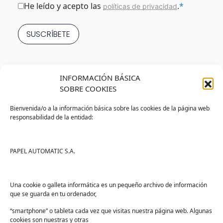
Consentimiento
*
He leído y acepto las
.
*
políticas de privacidad
INFORMACIÓN BÁSICA
SOBRE COOKIES
Bienvenida/o a la información básica sobre las cookies de la página web
responsabilidad de la entidad:
Tienda
Ayuda
Tienda PAPELMATIC
Soporte
PAPEL AUTOMATIC S.A.
Mi cuenta
Contacto
Lista de deseos
FAQs
Una cookie o galleta informática es un pequeño archivo de información
que se guarda en tu ordenador,
Términos y condiciones
“smartphone” o tableta cada vez que visitas nuestra página web. Algunas
Devoluciones
cookies son nuestras y otras