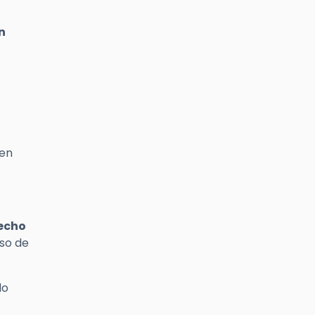
n
 en
secho
so de
do