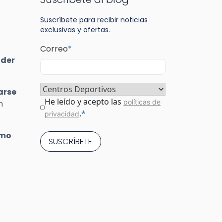
Suscríbete para recibir noticias
exclusivas y ofertas.
Correo
*
oder
Sector
*
arse
Consentimiento
*
He leído y acepto las
políticas de
n
.
*
privacidad
omo