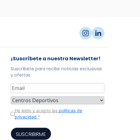
¡Suscríbete a nuestra Newsletter!
Suscríbete para recibir noticias exclusivas
y ofertas.
Correo
electrónico
*
sector
*
Consentimiento
*
He leído y acepto las
políticas de
privacidad
.
*