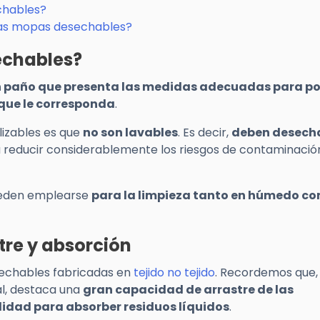
chables?
las mopas desechables?
echables?
 paño que presenta las medidas adecuadas para p
 que le corresponda
.
lizables es que
no son lavables
. Es decir,
deben desech
 a reducir considerablemente los riesgos de contaminació
ueden emplearse
para la limpieza tanto en húmedo c
re y absorción
chables fabricadas en
tejido no tejido
. Recordemos que,
al, destaca una
gran capacidad de arrastre de las
lidad para absorber residuos líquidos
.