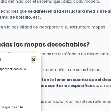
drá definida por el sistema que utiliza cada modelo.
sechables que
se adhieren a la estructura mediante u
ma de bolsillo, etc.
en la posibilidad de incorporar a su estructura mopas
cadas las mopas desechables?
indicadas para las zonas de quirófano o de aislamiento
S
sponsabilidad de la
relacionados con la alimentación o en salas blancas.
s sanitarios es importante tener en cuenta que el de
ontenedor de residuos sanitarios específicos
o, en ca
ntenedor.
pas desechables puedes contactar con nosotros rellenan
e se guarda en tu