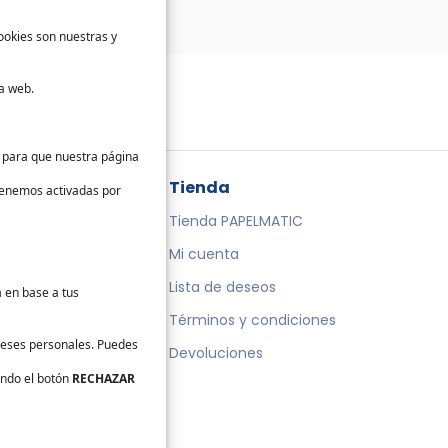
ookies son nuestras y
a web.
s para que nuestra página
da
Tienda
 tenemos activadas por
te
Tienda PAPELMATIC
cto
Mi cuenta
Lista de deseos
a en base a tus
Términos y condiciones
ereses personales. Puedes
Devoluciones
ando el botón
RECHAZAR