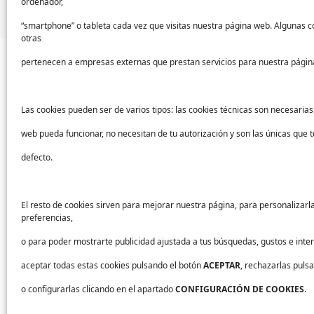
ordenador,
“smartphone” o tableta cada vez que visitas nuestra página web. Algunas c
otras
pertenecen a empresas externas que prestan servicios para nuestra págin
Las cookies pueden ser de varios tipos: las cookies técnicas son necesaria
Sectores
Ayu
web pueda funcionar, no necesitan de tu autorización y son las únicas que
Sanidad
Sopor
defecto.
Industria
Conta
Educación
FAQs
El resto de cookies sirven para mejorar nuestra página, para personalizarl
preferencias,
Centros deportivos
o para poder mostrarte publicidad ajustada a tus búsquedas, gustos e int
Servicios
aceptar todas estas cookies pulsando el botón
ACEPTAR
, rechazarlas puls
Industria alimentaria
o configurarlas clicando en el apartado
CONFIGURACIÓN DE COOKIES
.