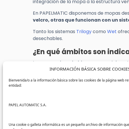
integración de la mopa a la estructura ven
En PAPELMATIC disponemos de mopas de
velcro, otras que funcionan con un siste
Tanto los sistemas
Trilogy
como
Wet
ofrec
desechables.
¿En qué ámbitos son indi
Las mopas desechables son especialmente 
INFORMACIÓN BÁSICA SOBRE COOKIE
hospitales.
Bienvenida/o a la información básica sobre las cookies de la página web re
También se contempla su uso en sectores 
entidad:
En el caso de hospitales u otros centro
de las mopas deberá realizarse en un c
PAPEL AUTOMATIC S.A.
que se considere conveniente, en otro co
Si quieres más información sobre las mo
cualquiera de nuestros
formularios
.
Una cookie o galleta informática es un pequeño archivo de información qu