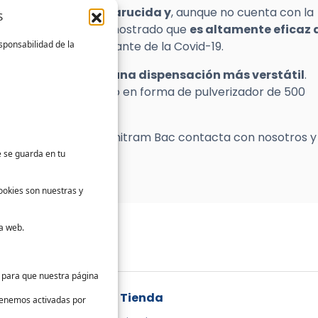
o bactericida y levarucida y
, aunque no cuenta con la
S
ucto virucida, está demostrado que
es altamente eficaz 
sponsabilidad de la
 SARS-CoV-2, el causante de la Covid-19.
tes formatos para una dispensación más verstátil
.
s, botellas de 1 litro o en forma de pulverizador de 500
do hidroalcohólico Farmitram Bac contacta con nosotros y
e se guarda en tu
ookies son nuestras y
a web.
s para que nuestra página
da
Tienda
 tenemos activadas por