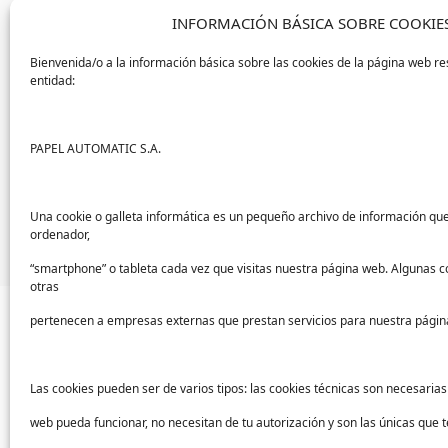
Además,
está certificado como product
INFORMACIÓN BÁSICA SOBRE COOKIE
certificación que lo convierte en un prod
Bienvenida/o a la información básica sobre las cookies de la página web re
virus encapsulados
, como es el caso del
entidad:
Farmitram Bac está disponible en
diferen
Podemos encontrarlo en garrafas de 5 litro
PAPEL AUTOMATIC S.A.
mililitros.
Si quieres más información sobre el líqui
de nuestros expertos te asesorará.
Una cookie o galleta informática es un pequeño archivo de información qu
ordenador,
“smartphone” o tableta cada vez que visitas nuestra página web. Algunas c
otras
pertenecen a empresas externas que prestan servicios para nuestra págin
Las cookies pueden ser de varios tipos: las cookies técnicas son necesaria
Sectores
Ayu
web pueda funcionar, no necesitan de tu autorización y son las únicas que