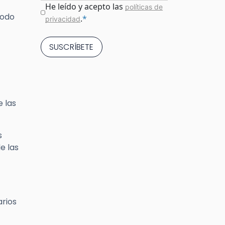
Consentimiento
*
He leído y acepto las
políticas de
todo
.
*
privacidad
 las
s
e las
arios