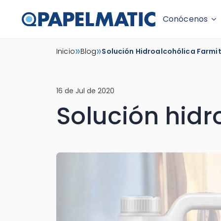
Conócenos
Skip
»
»
Inicio
Blog
Solución Hidroalcohólica Farmi
to
content
16 de Jul de 2020
Solución hid