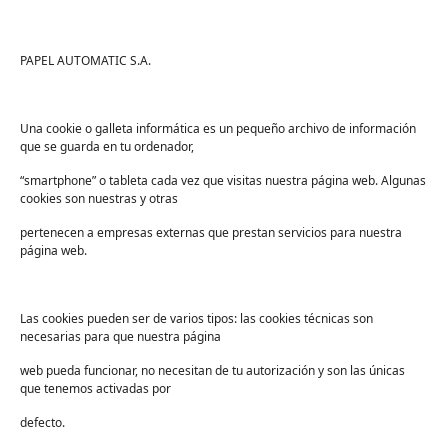
Tienda
Ayuda
Tienda PAPELMATIC
Soporte
PAPEL AUTOMATIC S.A.
Mi cuenta
Contacto
Lista de deseos
FAQs
Una cookie o galleta informática es un pequeño archivo de información
que se guarda en tu ordenador,
Términos y condiciones
“smartphone” o tableta cada vez que visitas nuestra página web. Algunas
Devoluciones
cookies son nuestras y otras
Sectores
pertenecen a empresas externas que prestan servicios para nuestra
Sanidad
página web.
Industria
Educación
Las cookies pueden ser de varios tipos: las cookies técnicas son
necesarias para que nuestra página
Centros deportivos
web pueda funcionar, no necesitan de tu autorización y son las únicas
Servicios
que tenemos activadas por
Industria alimentaria
defecto.