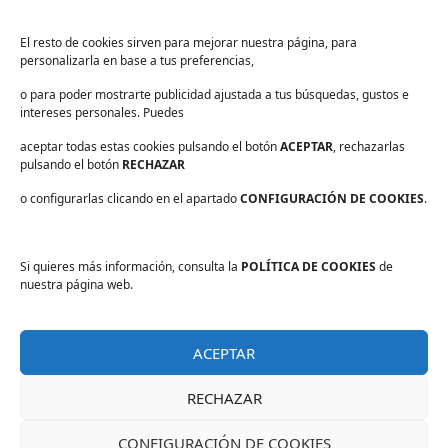
¡Suscríbete a nuestra Newsletter!
Suscríbete para recibir noticias exclusivas y ofertas.
El resto de cookies sirven para mejorar nuestra página, para
personalizarla en base a tus preferencias,
Correo
electrónico
*
o para poder mostrarte publicidad ajustada a tus búsquedas, gustos e
sector
*
intereses personales. Puedes
Consentimiento
*
aceptar todas estas cookies pulsando el botón
He leído y acepto las
políticas de privacidad
ACEPTAR
.
, rechazarlas
*
pulsando el botón
RECHAZAR
o configurarlas clicando en el apartado
CONFIGURACIÓN DE COOKIES
.
Si quieres más información, consulta la
POLÍTICA DE COOKIES
de
Aviso legal
nuestra página web.
Política de privacidad
Protección de datos
ACEPTAR
Política de cookies
Información básica sobre protección de datos
RECHAZAR
PAPELMATIC ® 2026 - Todos los derechos reservados
CONFIGURACIÓN DE COOKIES