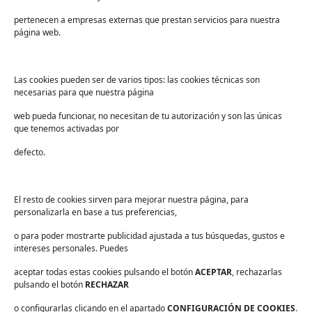
Sectores
pertenecen a empresas externas que prestan servicios para nuestra
Sanidad
página web.
Industria
Educación
Las cookies pueden ser de varios tipos: las cookies técnicas son
necesarias para que nuestra página
Centros deportivos
web pueda funcionar, no necesitan de tu autorización y son las únicas
Servicios
que tenemos activadas por
Industria alimentaria
defecto.
¡Suscríbete a nuestra Newsletter!
Suscríbete para recibir noticias exclusivas y ofertas.
El resto de cookies sirven para mejorar nuestra página, para
personalizarla en base a tus preferencias,
Correo
electrónico
*
o para poder mostrarte publicidad ajustada a tus búsquedas, gustos e
sector
*
intereses personales. Puedes
Consentimiento
*
aceptar todas estas cookies pulsando el botón
He leído y acepto las
políticas de privacidad
ACEPTAR
.
, rechazarlas
*
pulsando el botón
RECHAZAR
o configurarlas clicando en el apartado
CONFIGURACIÓN DE COOKIES
.