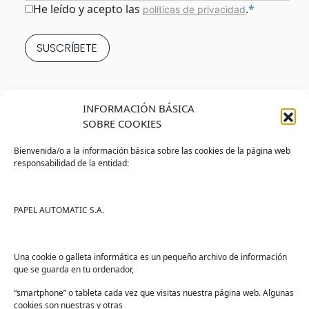
Consentimiento
*
He leído y acepto las
.
*
políticas de privacidad
INFORMACIÓN BÁSICA
SOBRE COOKIES
Bienvenida/o a la información básica sobre las cookies de la página web
responsabilidad de la entidad:
Tienda
Ayuda
Tienda PAPELMATIC
Soporte
PAPEL AUTOMATIC S.A.
Mi cuenta
Contacto
Lista de deseos
FAQs
Una cookie o galleta informática es un pequeño archivo de información
que se guarda en tu ordenador,
Términos y condiciones
“smartphone” o tableta cada vez que visitas nuestra página web. Algunas
Devoluciones
cookies son nuestras y otras