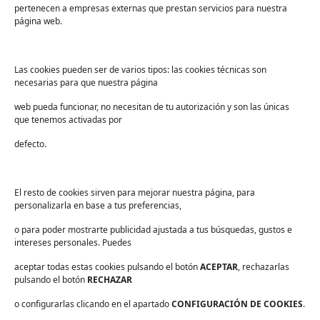
pertenecen a empresas externas que prestan servicios para nuestra
Sanidad
página web.
Industria
Educación
Las cookies pueden ser de varios tipos: las cookies técnicas son
necesarias para que nuestra página
Centros deportivos
web pueda funcionar, no necesitan de tu autorización y son las únicas
Servicios
que tenemos activadas por
Industria alimentaria
defecto.
¡Suscríbete a nuestra Newsletter!
Suscríbete para recibir noticias exclusivas y ofertas.
El resto de cookies sirven para mejorar nuestra página, para
personalizarla en base a tus preferencias,
Correo
electrónico
*
o para poder mostrarte publicidad ajustada a tus búsquedas, gustos e
sector
*
intereses personales. Puedes
Consentimiento
*
aceptar todas estas cookies pulsando el botón
He leído y acepto las
políticas de privacidad
ACEPTAR
.
, rechazarlas
*
pulsando el botón
RECHAZAR
o configurarlas clicando en el apartado
CONFIGURACIÓN DE COOKIES
.