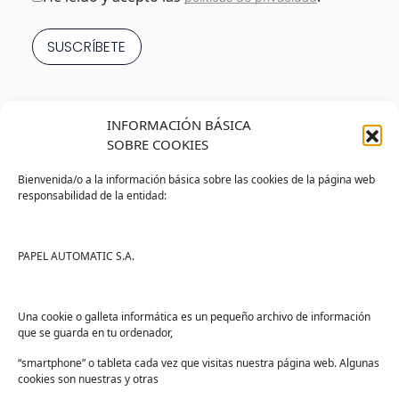
INFORMACIÓN BÁSICA
SOBRE COOKIES
Bienvenida/o a la información básica sobre las cookies de la página web
responsabilidad de la entidad:
Tienda
Ayuda
Tienda PAPELMATIC
Soporte
PAPEL AUTOMATIC S.A.
Mi cuenta
Contacto
Lista de deseos
FAQs
Una cookie o galleta informática es un pequeño archivo de información
que se guarda en tu ordenador,
Términos y condiciones
“smartphone” o tableta cada vez que visitas nuestra página web. Algunas
Devoluciones
cookies son nuestras y otras
Sectores