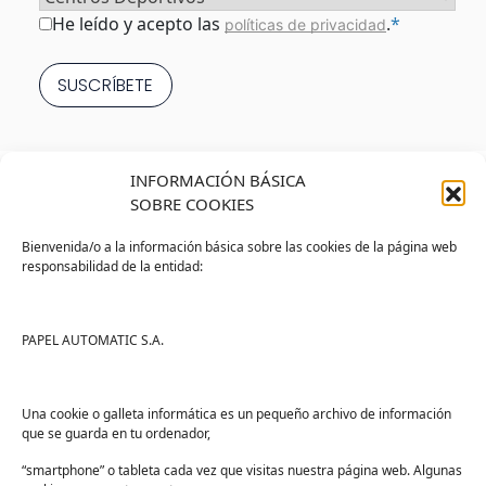
Consentimiento
*
He leído y acepto las
.
*
políticas de privacidad
INFORMACIÓN BÁSICA
SOBRE COOKIES
Bienvenida/o a la información básica sobre las cookies de la página web
responsabilidad de la entidad:
Tienda
Ayuda
Tienda PAPELMATIC
Soporte
PAPEL AUTOMATIC S.A.
Mi cuenta
Contacto
Lista de deseos
FAQs
Una cookie o galleta informática es un pequeño archivo de información
que se guarda en tu ordenador,
Términos y condiciones
“smartphone” o tableta cada vez que visitas nuestra página web. Algunas
Devoluciones