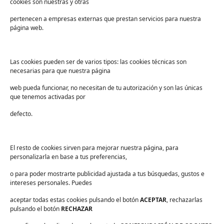
cookies son nuestras y otras
Sectores
pertenecen a empresas externas que prestan servicios para nuestra
Sanidad
página web.
Industria
Educación
Las cookies pueden ser de varios tipos: las cookies técnicas son
necesarias para que nuestra página
Centros deportivos
web pueda funcionar, no necesitan de tu autorización y son las únicas
Servicios
que tenemos activadas por
Industria alimentaria
defecto.
¡Suscríbete a nuestra Newsletter!
Suscríbete para recibir noticias exclusivas y ofertas.
El resto de cookies sirven para mejorar nuestra página, para
personalizarla en base a tus preferencias,
Correo
electrónico
*
o para poder mostrarte publicidad ajustada a tus búsquedas, gustos e
sector
*
intereses personales. Puedes
Consentimiento
*
aceptar todas estas cookies pulsando el botón
He leído y acepto las
políticas de privacidad
ACEPTAR
.
, rechazarlas
*
pulsando el botón
RECHAZAR