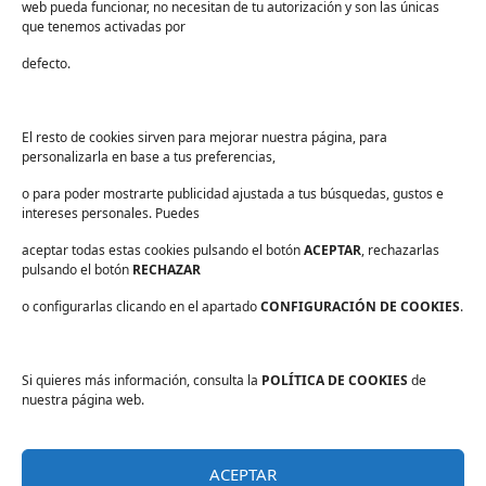
web pueda funcionar, no necesitan de tu autorización y son las únicas
Servicios
que tenemos activadas por
Industria alimentaria
defecto.
¡Suscríbete a nuestra Newsletter!
Suscríbete para recibir noticias exclusivas y ofertas.
El resto de cookies sirven para mejorar nuestra página, para
personalizarla en base a tus preferencias,
Correo
electrónico
*
o para poder mostrarte publicidad ajustada a tus búsquedas, gustos e
sector
*
intereses personales. Puedes
Consentimiento
*
aceptar todas estas cookies pulsando el botón
He leído y acepto las
políticas de privacidad
ACEPTAR
.
, rechazarlas
*
pulsando el botón
RECHAZAR
o configurarlas clicando en el apartado
CONFIGURACIÓN DE COOKIES
.
Si quieres más información, consulta la
POLÍTICA DE COOKIES
de
Aviso legal
nuestra página web.
Política de privacidad
Protección de datos
ACEPTAR
Política de cookies