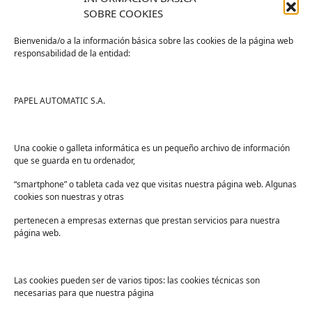
SOBRE COOKIES
Bienvenida/o a la información básica sobre las cookies de la página web
responsabilidad de la entidad:
Tienda
Ayuda
Tienda PAPELMATIC
Soporte
PAPEL AUTOMATIC S.A.
Mi cuenta
Contacto
Lista de deseos
FAQs
Una cookie o galleta informática es un pequeño archivo de información
que se guarda en tu ordenador,
Términos y condiciones
“smartphone” o tableta cada vez que visitas nuestra página web. Algunas
Devoluciones
cookies son nuestras y otras
Sectores
pertenecen a empresas externas que prestan servicios para nuestra
Sanidad
página web.
Industria
Educación
Las cookies pueden ser de varios tipos: las cookies técnicas son
necesarias para que nuestra página
Centros deportivos