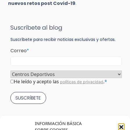
nuevos retos post Covid-19
.
Suscríbete al blog
Suscríbete para recibir noticias exclusivas y ofertas.
Correo
*
Sector
*
Consentimiento
*
He leído y acepto las
.
*
políticas de privacidad
INFORMACIÓN BÁSICA
SOBRE COOKIES