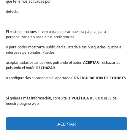
que tenemos activadas por
Industria alimentaria
defecto.
¡Suscríbete a nuestra Newsletter!
Suscríbete para recibir noticias exclusivas y ofertas.
El resto de cookies sirven para mejorar nuestra página, para
personalizarla en base a tus preferencias,
Correo
electrónico
*
o para poder mostrarte publicidad ajustada a tus búsquedas, gustos e
sector
*
intereses personales. Puedes
Consentimiento
*
aceptar todas estas cookies pulsando el botón
He leído y acepto las
políticas de privacidad
ACEPTAR
.
, rechazarlas
*
pulsando el botón
RECHAZAR
o configurarlas clicando en el apartado
CONFIGURACIÓN DE COOKIES
.
Si quieres más información, consulta la
POLÍTICA DE COOKIES
de
Aviso legal
nuestra página web.
Política de privacidad
Protección de datos
ACEPTAR
Política de cookies
Información básica sobre protección de datos