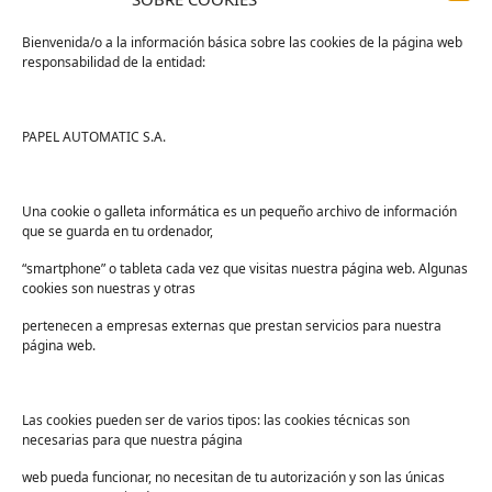
Bienvenida/o a la información básica sobre las cookies de la página web
responsabilidad de la entidad:
Tienda
Ayuda
Tienda PAPELMATIC
Soporte
PAPEL AUTOMATIC S.A.
Mi cuenta
Contacto
Lista de deseos
FAQs
Una cookie o galleta informática es un pequeño archivo de información
que se guarda en tu ordenador,
Términos y condiciones
“smartphone” o tableta cada vez que visitas nuestra página web. Algunas
Devoluciones
cookies son nuestras y otras
Sectores
pertenecen a empresas externas que prestan servicios para nuestra
Sanidad
página web.
Industria
Educación
Las cookies pueden ser de varios tipos: las cookies técnicas son
necesarias para que nuestra página
Centros deportivos
web pueda funcionar, no necesitan de tu autorización y son las únicas
Servicios