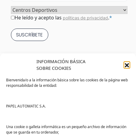
Sector
*
Consentimiento
*
He leído y acepto las
.
*
políticas de privacidad
INFORMACIÓN BÁSICA
SOBRE COOKIES
Bienvenida/o a la información básica sobre las cookies de la página web
responsabilidad de la entidad:
Tienda
Ayuda
Tienda PAPELMATIC
Soporte
PAPEL AUTOMATIC S.A.
Mi cuenta
Contacto
Lista de deseos
FAQs
Una cookie o galleta informática es un pequeño archivo de información
que se guarda en tu ordenador,
Términos y condiciones