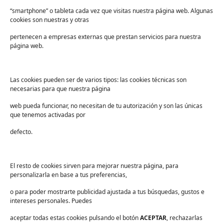
“smartphone” o tableta cada vez que visitas nuestra página web. Algunas
Devoluciones
cookies son nuestras y otras
Sectores
pertenecen a empresas externas que prestan servicios para nuestra
Sanidad
página web.
Industria
Educación
Las cookies pueden ser de varios tipos: las cookies técnicas son
necesarias para que nuestra página
Centros deportivos
web pueda funcionar, no necesitan de tu autorización y son las únicas
Servicios
que tenemos activadas por
Industria alimentaria
defecto.
¡Suscríbete a nuestra Newsletter!
Suscríbete para recibir noticias exclusivas y ofertas.
El resto de cookies sirven para mejorar nuestra página, para
personalizarla en base a tus preferencias,
Correo
electrónico
*
o para poder mostrarte publicidad ajustada a tus búsquedas, gustos e
sector
*
intereses personales. Puedes
Consentimiento
*
aceptar todas estas cookies pulsando el botón
He leído y acepto las
políticas de privacidad
ACEPTAR
.
, rechazarlas
*