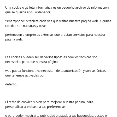
Lista de deseos
FAQs
Una cookie o galleta informática es un pequeño archivo de información
que se guarda en tu ordenador,
Términos y condiciones
“smartphone” o tableta cada vez que visitas nuestra página web. Algunas
Devoluciones
cookies son nuestras y otras
Sectores
pertenecen a empresas externas que prestan servicios para nuestra
Sanidad
página web.
Industria
Educación
Las cookies pueden ser de varios tipos: las cookies técnicas son
necesarias para que nuestra página
Centros deportivos
web pueda funcionar, no necesitan de tu autorización y son las únicas
Servicios
que tenemos activadas por
Industria alimentaria
defecto.
¡Suscríbete a nuestra Newsletter!
Suscríbete para recibir noticias exclusivas y ofertas.
El resto de cookies sirven para mejorar nuestra página, para
personalizarla en base a tus preferencias,
Correo
electrónico
*
o para poder mostrarte publicidad ajustada a tus búsquedas, gustos e