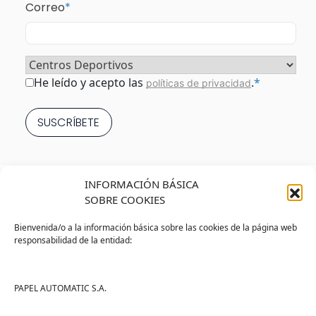
Correo
*
Sector
*
Consentimiento
*
He leído y acepto las
.
*
políticas de privacidad
INFORMACIÓN BÁSICA
SOBRE COOKIES
Bienvenida/o a la información básica sobre las cookies de la página web
responsabilidad de la entidad:
Tienda
Ayuda
Tienda PAPELMATIC
Soporte
PAPEL AUTOMATIC S.A.
Mi cuenta
Contacto