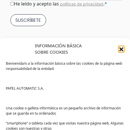
Consentimiento
*
He leído y acepto las
.
*
políticas de privacidad
INFORMACIÓN BÁSICA
SOBRE COOKIES
Bienvenida/o a la información básica sobre las cookies de la página web
responsabilidad de la entidad:
Tienda
Ayuda
Tienda PAPELMATIC
Soporte
PAPEL AUTOMATIC S.A.
Mi cuenta
Contacto
Lista de deseos
FAQs
Una cookie o galleta informática es un pequeño archivo de información
que se guarda en tu ordenador,
Términos y condiciones
“smartphone” o tableta cada vez que visitas nuestra página web. Algunas
Devoluciones
cookies son nuestras y otras