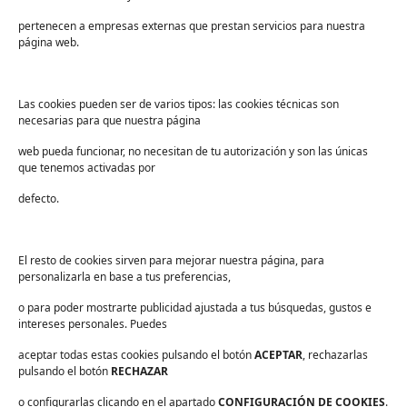
Sectores
pertenecen a empresas externas que prestan servicios para nuestra
Sanidad
página web.
Industria
Educación
Las cookies pueden ser de varios tipos: las cookies técnicas son
necesarias para que nuestra página
Centros deportivos
web pueda funcionar, no necesitan de tu autorización y son las únicas
Servicios
que tenemos activadas por
Industria alimentaria
defecto.
¡Suscríbete a nuestra Newsletter!
Suscríbete para recibir noticias exclusivas y ofertas.
El resto de cookies sirven para mejorar nuestra página, para
personalizarla en base a tus preferencias,
Correo
electrónico
*
o para poder mostrarte publicidad ajustada a tus búsquedas, gustos e
sector
*
intereses personales. Puedes
Consentimiento
*
aceptar todas estas cookies pulsando el botón
He leído y acepto las
políticas de privacidad
ACEPTAR
.
, rechazarlas
*
pulsando el botón
RECHAZAR
o configurarlas clicando en el apartado
CONFIGURACIÓN DE COOKIES
.