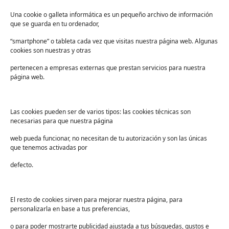
Lista de deseos
FAQs
Una cookie o galleta informática es un pequeño archivo de información
que se guarda en tu ordenador,
Términos y condiciones
“smartphone” o tableta cada vez que visitas nuestra página web. Algunas
Devoluciones
cookies son nuestras y otras
Sectores
pertenecen a empresas externas que prestan servicios para nuestra
Sanidad
página web.
Industria
Educación
Las cookies pueden ser de varios tipos: las cookies técnicas son
necesarias para que nuestra página
Centros deportivos
web pueda funcionar, no necesitan de tu autorización y son las únicas
Servicios
que tenemos activadas por
Industria alimentaria
defecto.
¡Suscríbete a nuestra Newsletter!
Suscríbete para recibir noticias exclusivas y ofertas.
El resto de cookies sirven para mejorar nuestra página, para
personalizarla en base a tus preferencias,
Correo
electrónico
*
o para poder mostrarte publicidad ajustada a tus búsquedas, gustos e