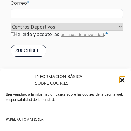
Correo
*
Sector
*
Consentimiento
*
He leído y acepto las
.
*
políticas de privacidad
INFORMACIÓN BÁSICA
SOBRE COOKIES
Bienvenida/o a la información básica sobre las cookies de la página web
responsabilidad de la entidad:
Tienda
Ayuda
Tienda PAPELMATIC
Soporte
PAPEL AUTOMATIC S.A.
Mi cuenta
Contacto