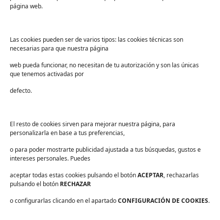
Sanidad
página web.
Industria
Educación
Las cookies pueden ser de varios tipos: las cookies técnicas son
necesarias para que nuestra página
Centros deportivos
web pueda funcionar, no necesitan de tu autorización y son las únicas
Servicios
que tenemos activadas por
Industria alimentaria
defecto.
¡Suscríbete a nuestra Newsletter!
Suscríbete para recibir noticias exclusivas y ofertas.
El resto de cookies sirven para mejorar nuestra página, para
personalizarla en base a tus preferencias,
Correo
electrónico
*
o para poder mostrarte publicidad ajustada a tus búsquedas, gustos e
sector
*
intereses personales. Puedes
Consentimiento
*
aceptar todas estas cookies pulsando el botón
He leído y acepto las
políticas de privacidad
ACEPTAR
.
, rechazarlas
*
pulsando el botón
RECHAZAR
o configurarlas clicando en el apartado
CONFIGURACIÓN DE COOKIES
.