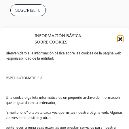
INFORMACIÓN BÁSICA
SOBRE COOKIES
Bienvenida/o a la información básica sobre las cookies de la página web
responsabilidad de la entidad:
Tienda
Ayuda
Tienda PAPELMATIC
Soporte
PAPEL AUTOMATIC S.A.
Mi cuenta
Contacto
Lista de deseos
FAQs
Una cookie o galleta informática es un pequeño archivo de información
que se guarda en tu ordenador,
Términos y condiciones
“smartphone” o tableta cada vez que visitas nuestra página web. Algunas
Devoluciones
cookies son nuestras y otras
Sectores
pertenecen a empresas externas que prestan servicios para nuestra