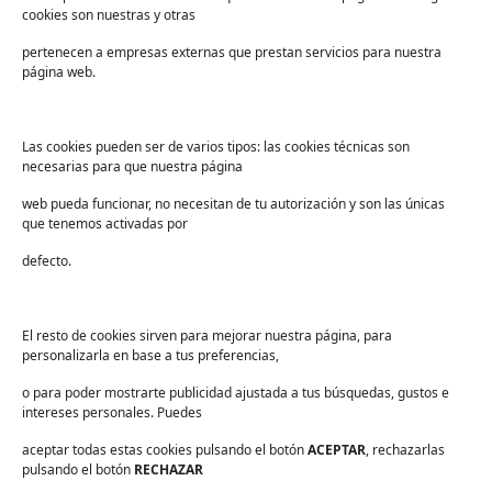
Devoluciones
cookies son nuestras y otras
Sectores
pertenecen a empresas externas que prestan servicios para nuestra
Sanidad
página web.
Industria
Educación
Las cookies pueden ser de varios tipos: las cookies técnicas son
necesarias para que nuestra página
Centros deportivos
web pueda funcionar, no necesitan de tu autorización y son las únicas
Servicios
que tenemos activadas por
Industria alimentaria
defecto.
¡Suscríbete a nuestra Newsletter!
Suscríbete para recibir noticias exclusivas y ofertas.
El resto de cookies sirven para mejorar nuestra página, para
personalizarla en base a tus preferencias,
Correo
electrónico
*
o para poder mostrarte publicidad ajustada a tus búsquedas, gustos e
sector
*
intereses personales. Puedes
Consentimiento
*
aceptar todas estas cookies pulsando el botón
He leído y acepto las
políticas de privacidad
ACEPTAR
.
, rechazarlas
*
pulsando el botón
RECHAZAR