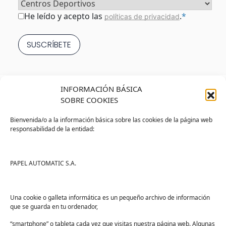
Sector
*
Consentimiento
*
He leído y acepto las
.
*
políticas de privacidad
INFORMACIÓN BÁSICA
SOBRE COOKIES
Bienvenida/o a la información básica sobre las cookies de la página web
responsabilidad de la entidad:
Tienda
Ayuda
Tienda PAPELMATIC
Soporte
PAPEL AUTOMATIC S.A.
Mi cuenta
Contacto
Lista de deseos
FAQs
Una cookie o galleta informática es un pequeño archivo de información
que se guarda en tu ordenador,
Términos y condiciones
“smartphone” o tableta cada vez que visitas nuestra página web. Algunas