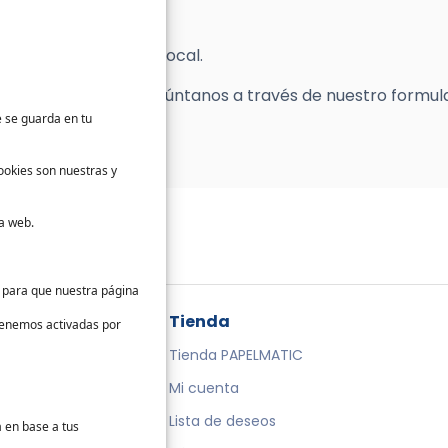
ria prima de origen local.
estos productos? Pregúntanos a través de nuestro formul
e se guarda en tu
ookies son nuestras y
a web.
s para que nuestra página
da
Tienda
 tenemos activadas por
te
Tienda PAPELMATIC
cto
Mi cuenta
Lista de deseos
a en base a tus