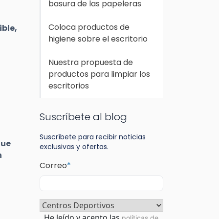
basura de las papeleras
Coloca productos de
ible,
higiene sobre el escritorio
Nuestra propuesta de
productos para limpiar los
escritorios
Suscríbete al blog
Suscríbete para recibir noticias
que
exclusivas y ofertas.
n
Correo
*
Sector
*
Consentimiento
*
He leído y acepto las
políticas de