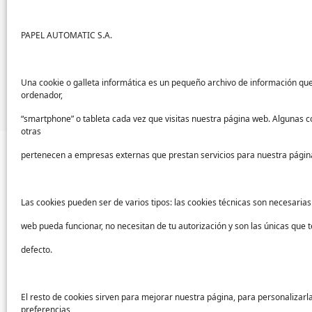
Mascarillas PAPELMATIC
PAPEL AUTOMATIC S.A.
Mascarillas de fabricación propia con mate
¿Quieres recibir una oferta de alguno de 
de contacto.
Una cookie o galleta informática es un pequeño archivo de información qu
ordenador,
“smartphone” o tableta cada vez que visitas nuestra página web. Algunas c
otras
pertenecen a empresas externas que prestan servicios para nuestra págin
Las cookies pueden ser de varios tipos: las cookies técnicas son necesaria
Sectores
Ayu
web pueda funcionar, no necesitan de tu autorización y son las únicas que
Sanidad
Sopor
defecto.
Industria
Conta
Educación
FAQs
El resto de cookies sirven para mejorar nuestra página, para personalizarl
preferencias,