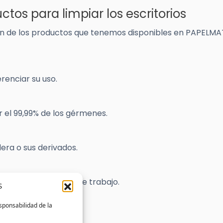
tos para limpiar los escritorios
ón de los productos que tenemos disponibles en PAPELMA
renciar su uso.
r el 99,99% de los gérmenes.
era o sus derivados.
personal en el lugar de trabajo.
S
sponsabilidad de la
ivos electrónicos.