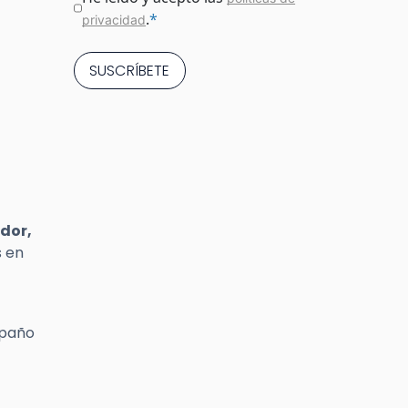
.
*
privacidad
ador,
 en
 paño