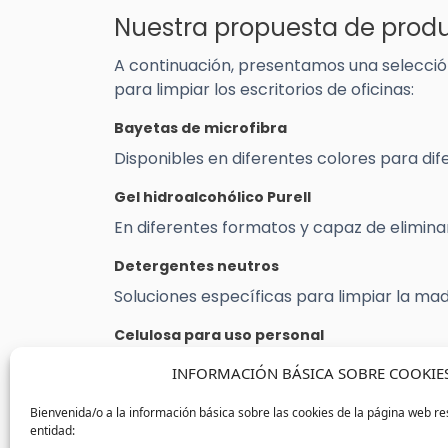
Nuestra propuesta de produc
A continuación, presentamos una selecci
para limpiar los escritorios de oficinas:
Bayetas de microfibra
Disponibles en diferentes colores para dife
Gel hidroalcohólico Purell
En diferentes formatos y capaz de elimina
Detergentes neutros
Soluciones específicas para limpiar la mad
Celulosa para uso personal
Cajas de tisús ultra suaves para la higiene 
INFORMACIÓN BÁSICA SOBRE COOKIE
Desinfectantes alcohólicos
Bienvenida/o a la información básica sobre las cookies de la página web re
entidad:
Ideales para la desinfección de los disposit