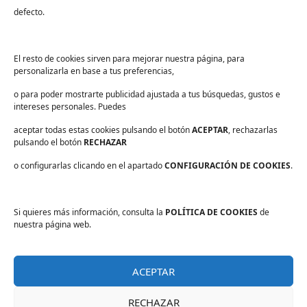
Industria alimentaria
defecto.
¡Suscríbete a nuestra Newsletter!
Suscríbete para recibir noticias exclusivas y ofertas.
El resto de cookies sirven para mejorar nuestra página, para
personalizarla en base a tus preferencias,
Correo
electrónico
*
o para poder mostrarte publicidad ajustada a tus búsquedas, gustos e
sector
*
intereses personales. Puedes
Consentimiento
*
aceptar todas estas cookies pulsando el botón
He leído y acepto las
políticas de privacidad
ACEPTAR
.
, rechazarlas
*
pulsando el botón
RECHAZAR
o configurarlas clicando en el apartado
CONFIGURACIÓN DE COOKIES
.
Si quieres más información, consulta la
POLÍTICA DE COOKIES
de
Aviso legal
nuestra página web.
Política de privacidad
Protección de datos
ACEPTAR
Política de cookies
Información básica sobre protección de datos
RECHAZAR