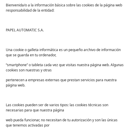
Bienvenida/o a la información básica sobre las cookies de la página web
responsabilidad de la entidad:
Tienda
Ayuda
Tienda PAPELMATIC
Soporte
PAPEL AUTOMATIC S.A.
Mi cuenta
Contacto
Lista de deseos
FAQs
Una cookie o galleta informática es un pequeño archivo de información
que se guarda en tu ordenador,
Términos y condiciones
“smartphone” o tableta cada vez que visitas nuestra página web. Algunas
Devoluciones
cookies son nuestras y otras
Sectores
pertenecen a empresas externas que prestan servicios para nuestra
Sanidad
página web.
Industria
Educación
Las cookies pueden ser de varios tipos: las cookies técnicas son
necesarias para que nuestra página
Centros deportivos
web pueda funcionar, no necesitan de tu autorización y son las únicas
Servicios
que tenemos activadas por