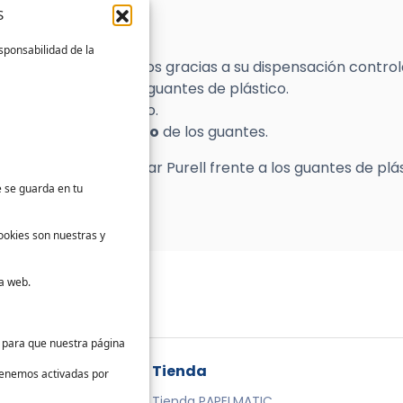
S
érmenes
.
gias
.
sponsabilidad de la
 consumo
de productos gracias a su dispensación control
io ambiente
que los guantes de plástico.
posición
del producto.
el exceso de consumo
de los guantes.
e las ventajas de usar Purell frente a los guantes de plá
c
aquí
.
e se guarda en tu
ookies son nuestras y
a web.
s para que nuestra página
da
Tienda
 tenemos activadas por
te
Tienda PAPELMATIC