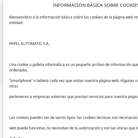
INFORMACIÓN BÁSICA SOBRE COOKIE
Elimina
hasta el 99,9% de
los g
Reduce el riesgo
de
sufrir
aler
Bienvenida/o a la información básica sobre las cookies de la página web re
Permite la
optimización en el
entidad:
Es más
respetuoso con el med
No requiere una constante re
PAPEL AUTOMATIC S.A.
Evita problemas derivados d
Puedes descargarte nuestra infografía sobr
en las estaciones de servicio haciendo cli
Una cookie o galleta informática es un pequeño archivo de información qu
ordenador,
“smartphone” o tableta cada vez que visitas nuestra página web. Algunas c
otras
pertenecen a empresas externas que prestan servicios para nuestra págin
Las cookies pueden ser de varios tipos: las cookies técnicas son necesaria
Sectores
Ayu
web pueda funcionar, no necesitan de tu autorización y son las únicas que
Sanidad
Sopor