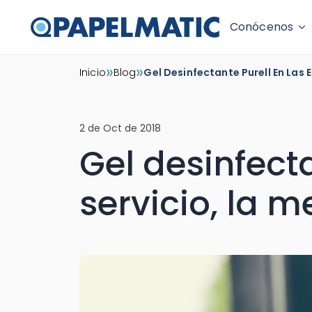
Conócenos
Skip
»
»
Inicio
Blog
Gel Desinfectante Purell En Las 
to
content
2 de Oct de 2018
Gel desinfect
servicio, la m