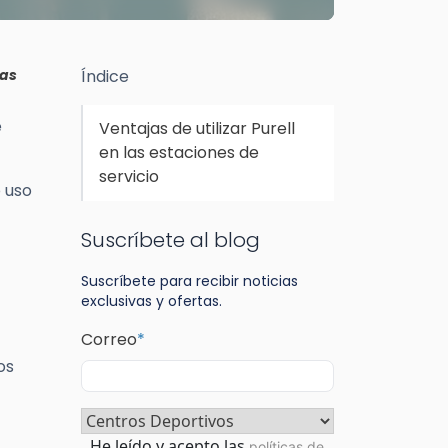
las
Índice
e
Ventajas de utilizar Purell
en las estaciones de
servicio
 uso
Suscríbete al blog
Suscríbete para recibir noticias
exclusivas y ofertas.
Correo
*
os
Sector
*
Consentimiento
*
He leído y acepto las
políticas de